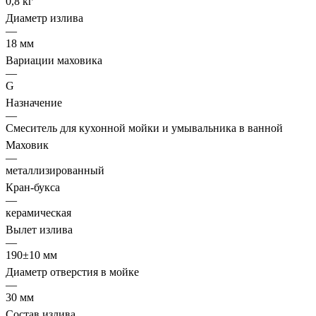
0,8 кг
Диаметр излива
—
18 мм
Вариации маховика
—
G
Назначение
—
Смеситель для кухонной мойки и умывальника в ванной
Маховик
—
металлизированный
Кран-букса
—
керамическая
Вылет излива
—
190±10 мм
Диаметр отверстия в мойке
—
30 мм
Состав излива